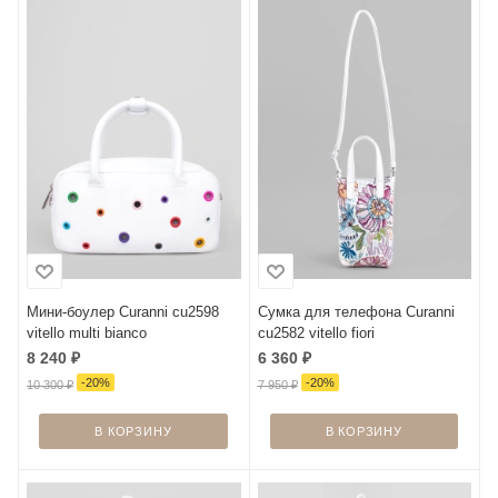
Мини-боулер Curanni cu2598
Сумка для телефона Curanni
vitello multi bianco
cu2582 vitello fiori
8 240
₽
6 360
₽
-
20
%
-
20
%
10 300
₽
7 950
₽
В КОРЗИНУ
В КОРЗИНУ