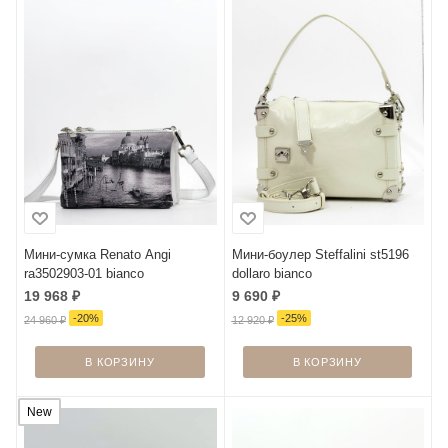
Мини-сумка Renato Angi
Мини-боулер Steffalini st5196
ra3502903-01 bianco
dollaro bianco
19 968
₽
9 690
₽
-
20
%
-
25
%
24 960
₽
12 920
₽
В КОРЗИНУ
В КОРЗИНУ
New