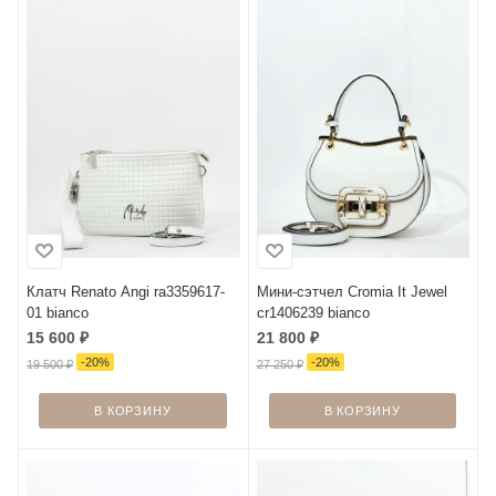
Клатч Renato Angi ra3359617-
Мини-сэтчел Cromia It Jewel
01 bianco
cr1406239 bianco
15 600
₽
21 800
₽
-
20
%
-
20
%
19 500
₽
27 250
₽
В КОРЗИНУ
В КОРЗИНУ