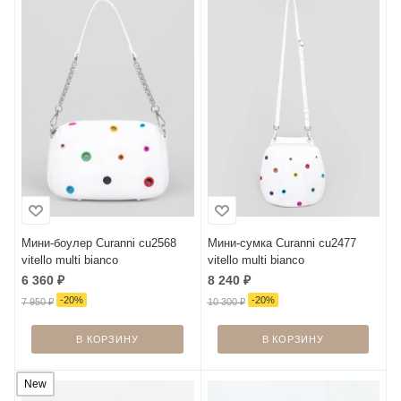
Мини-боулер Curanni cu2568
Мини-сумка Curanni cu2477
vitello multi bianco
vitello multi bianco
6 360
₽
8 240
₽
-
20
%
-
20
%
7 950
₽
10 300
₽
В КОРЗИНУ
В КОРЗИНУ
New