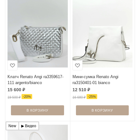
Клатч Renato Angi ra3359617-
Мини-сумка Renato Angi
111 argento/bianco
ra3150401-01 bianco
15 600
₽
12 510
₽
-
20
%
-
25
%
19 500
₽
16 680
₽
В КОРЗИНУ
В КОРЗИНУ
New
▶︎ Видео