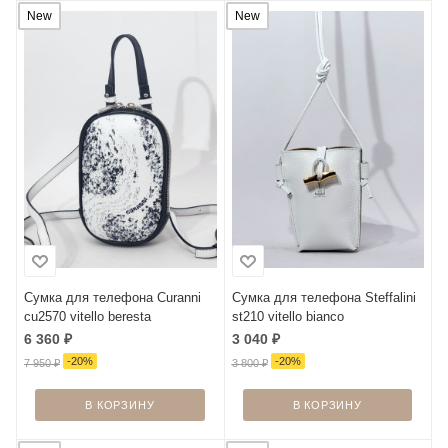
New
New
Сумка для телефона Curanni
Сумка для телефона Steffalini
cu2570 vitello beresta
st210 vitello bianco
6 360
₽
3 040
₽
-
20
%
-
20
%
7 950
₽
3 800
₽
В КОРЗИНУ
В КОРЗИНУ