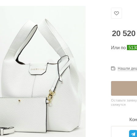
20 520
Или по
513
Нашли де
Оставьте заявку
свяжутся
Кон