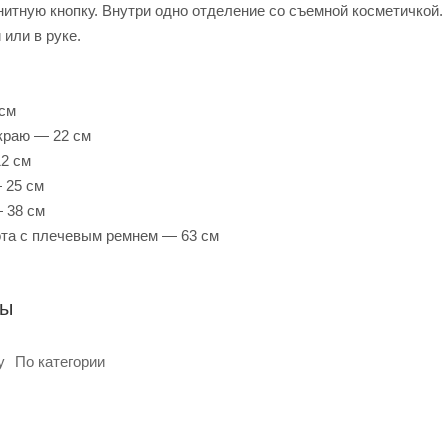
нитную кнопку. Внутри одно отделение со съемной косметичкой
 или в руке.
 см
краю — 22 см
2 см
 25 см
 38 см
та с плечевым ремнем — 63 см
ры
у
По категории