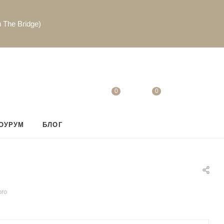
 The Bridge)
0
0
ОУРУМ
БЛОГ
oro