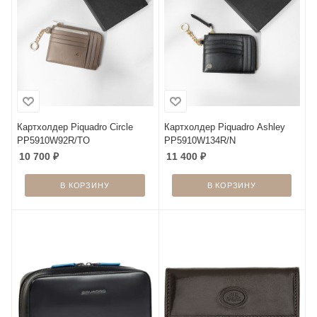
Картхолдер Piquadro Circle
Картхолдер Piquadro Ashley
PP5910W92R/TO
PP5910W134R/N
10 700
₽
11 400
₽
В КОРЗИНУ
В КОРЗИНУ