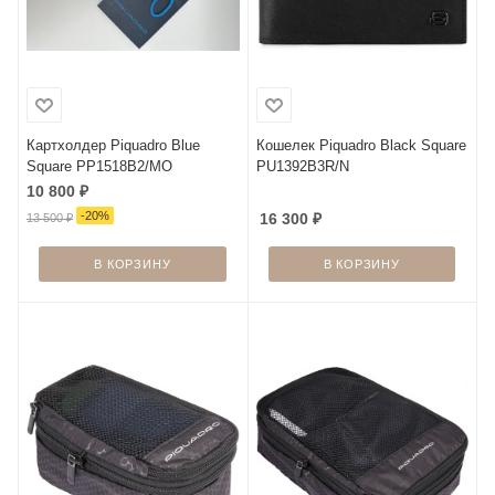
Картхолдер Piquadro Blue
Кошелек Piquadro Black Square
Square PP1518B2/MO
PU1392B3R/N
10 800
₽
-
20
%
16 300
₽
13 500
₽
В КОРЗИНУ
В КОРЗИНУ