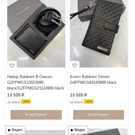
Набор Baldinini B-Classic
Клатч Baldinini Gimmi
G2FPMGS23023999
G4FPMGS83143999 black
black/G2FPMGS21124999 black
13 520
₽
13 520
₽
-
20
%
-
20
%
16 900
₽
16 900
₽
В КОРЗИНУ
В КОРЗИНУ
▶︎ Видео
▶︎ Видео