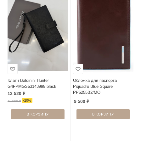
Клатч Baldinini Hunter
Обложка для паспорта
G4FPMGS63143999 black
Piquadro Blue Square
PP5255B2/MO
13 520
₽
-
20
%
9 500
₽
16 900
₽
В КОРЗИНУ
В КОРЗИНУ