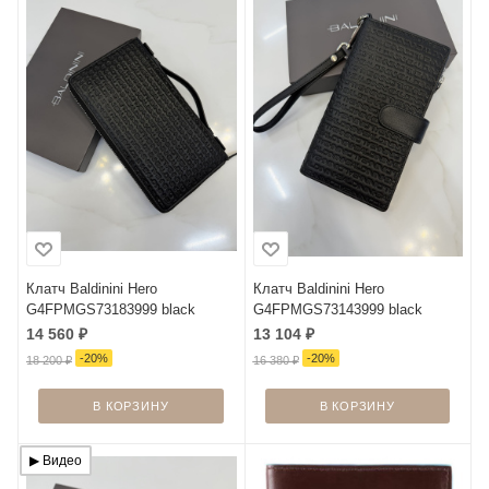
Клатч Baldinini Hero
Клатч Baldinini Hero
G4FPMGS73183999 black
G4FPMGS73143999 black
14 560
₽
13 104
₽
-
20
%
-
20
%
18 200
₽
16 380
₽
В КОРЗИНУ
В КОРЗИНУ
▶︎ Видео