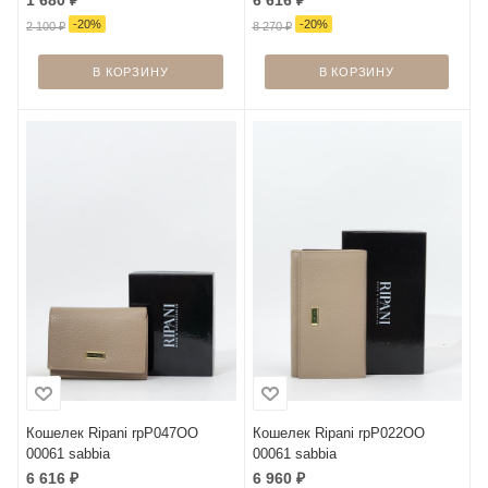
-
20
%
-
20
%
2 100
₽
8 270
₽
В КОРЗИНУ
В КОРЗИНУ
Кошелек Ripani rpP047OO
Кошелек Ripani rpP022OO
00061 sabbia
00061 sabbia
6 616
₽
6 960
₽