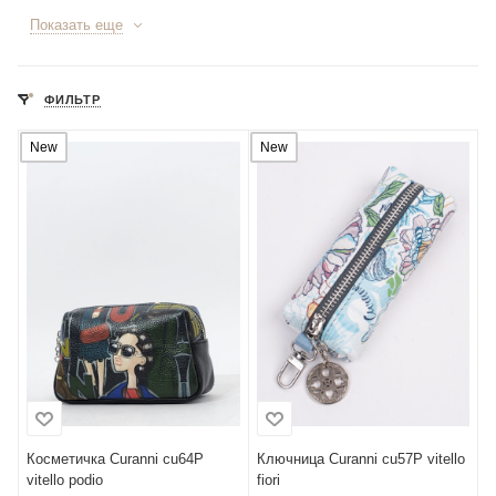
Показать еще
ФИЛЬТР
New
New
Косметичка Curanni cu64P
Ключница Curanni cu57P vitello
vitello podio
fiori