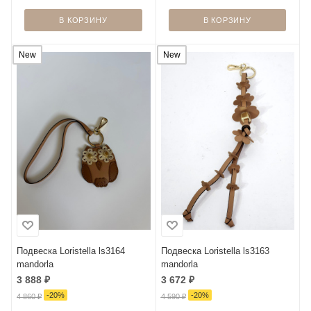
В КОРЗИНУ
В КОРЗИНУ
New
New
Подвеска Loristella ls3164
Подвеска Loristella ls3163
mandorla
mandorla
3 888
₽
3 672
₽
-
20
%
-
20
%
4 860
₽
4 590
₽