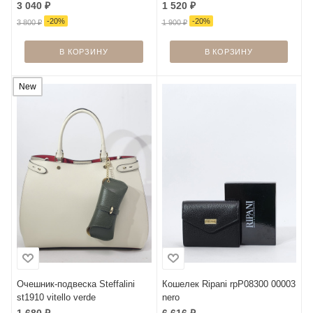
3 040
₽
1 520
₽
-
20
%
-
20
%
3 800
₽
1 900
₽
В КОРЗИНУ
В КОРЗИНУ
New
Очешник-подвеска Steffalini
Кошелек Ripani rpP08300 00003
st1910 vitello verde
nero
1 680
₽
6 616
₽