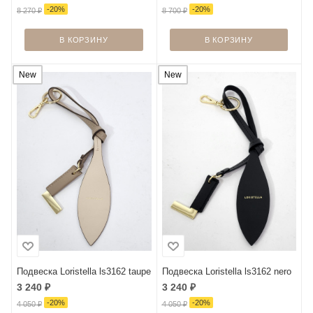
-
20
%
-
20
%
8 270
₽
8 700
₽
В КОРЗИНУ
В КОРЗИНУ
New
New
Подвеска Loristella ls3162 taupe
Подвеска Loristella ls3162 nero
3 240
₽
3 240
₽
-
20
%
-
20
%
4 050
₽
4 050
₽