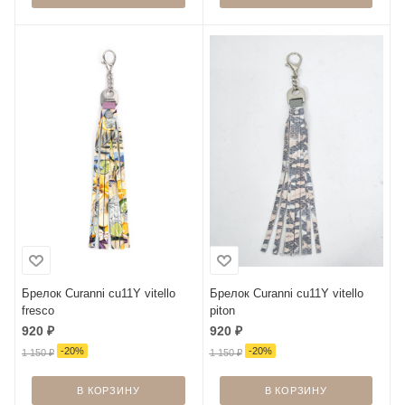
Брелок Curanni cu11Y vitello
Брелок Curanni cu11Y vitello
fresco
piton
920
₽
920
₽
-
20
%
-
20
%
1 150
₽
1 150
₽
В КОРЗИНУ
В КОРЗИНУ