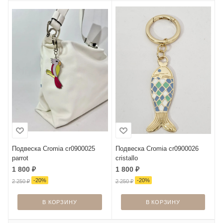
Подвеска Cromia cr0900025
Подвеска Cromia cr0900026
parrot
cristallo
1 800
₽
1 800
₽
-
20
%
-
20
%
2 250
₽
2 250
₽
В КОРЗИНУ
В КОРЗИНУ