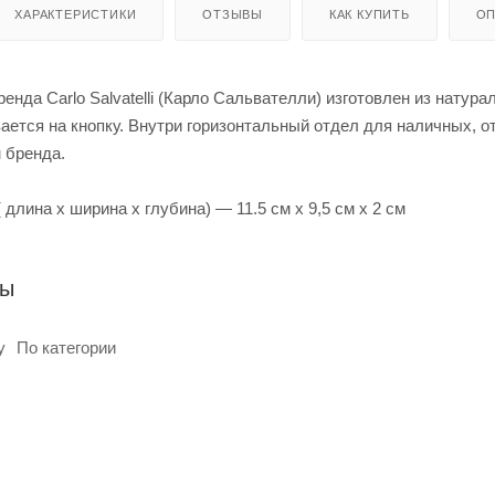
ХАРАКТЕРИСТИКИ
ОТЗЫВЫ
КАК КУПИТЬ
ОП
нда Carlo Salvatelli (Карло Сальвателли) изготовлен из натур
ется на кнопку. Внутри горизонтальный отдел для наличных, от
 бренда.
длина х ширина х глубина) — 11.5 см х 9,5 см х 2 см
ры
у
По категории