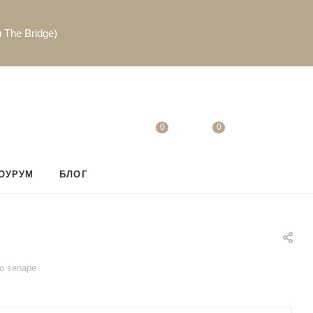
 The Bridge)
0
0
ОУРУМ
БЛОГ
no senape