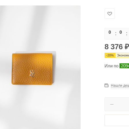
0
0
8 376
₽
-
20
%
Эконом
Или по
209
Нашли де