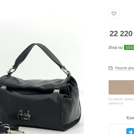
22 220
Или по
555
Нашли де
Оставьте заявку
свяжутся
Кон