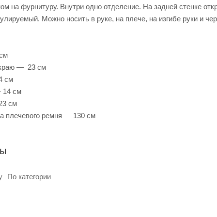
ом на фурнитуру. Внутри одно отделение. На задней стенке от
лируемый. Можно носить в руке, на плече, на изгибе руки и чер
 см
 краю — 23 см
4 см
 14 см
23 см
а плечевого ремня — 130 см
ры
у
По категории