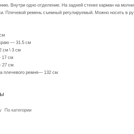
нию. Внутри одно отделение. На задней стенке карман на молни
и. Плечевой ремень съемный регулируемый. Можно носить в руке,
 см
краю — 31.5 см
 см \ 3 см
 17 см
 27 см
а плечевого ремня— 132 см
ры
у
По категории