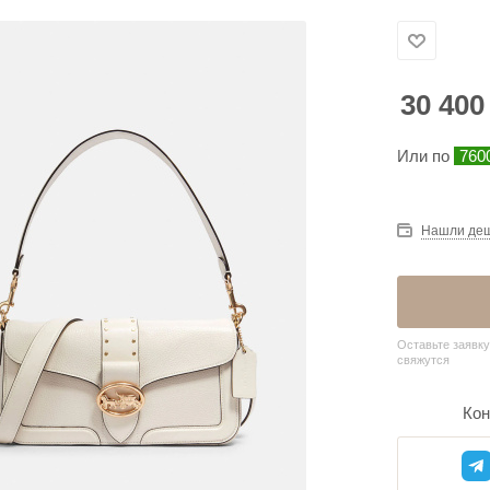
30 400
Или по
760
Нашли де
Оставьте заявку
свяжутся
Кон