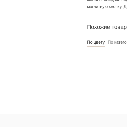
магнитную кнопку. Д
Похожие това
По цвету
По катего