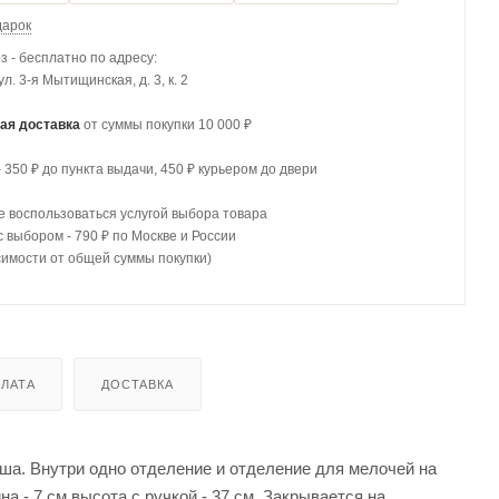
дарок
 - бесплатно по адресу:
 ул. 3-я Мытищинская, д. 3, к. 2
ая доставка
от суммы покупки 10 000 ₽
- 350 ₽ до пункта выдачи, 450 ₽ курьером до двери
 воспользоваться услугой выбора товара
с выбором - 790 ₽ по Москве и России
симости от общей суммы покупки)
ЛАТА
ДОСТАВКА
ша. Внутри одно отделение и отделение для мелочей на
а - 7 см высота с ручкой - 37 см. Закрывается на