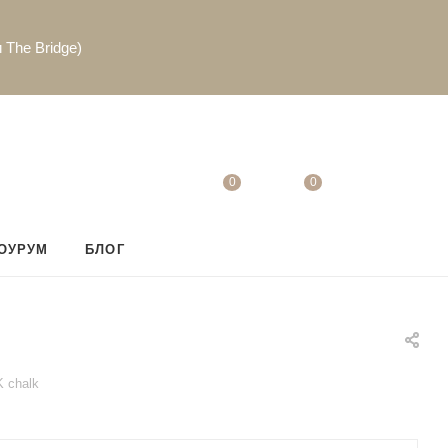
 The Bridge)
0
0
ОУРУМ
БЛОГ
K chalk