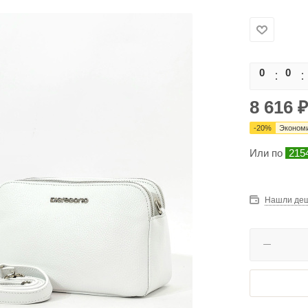
0
0
8 616
₽
-
20
%
Эконом
Или по
215
Нашли де