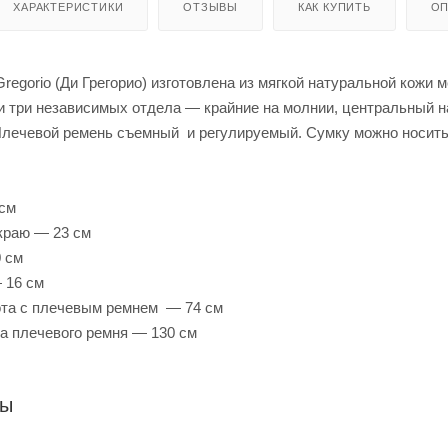
ХАРАКТЕРИСТИКИ
ОТЗЫВЫ
КАК КУПИТЬ
ОП
Gregorio (Ди Грегорио) изготовлена из мягкой натуральной кож
и три независимых отдела — крайние на молнии, центральный на
Плечевой ремень съемный и регулируемый. Сумку можно носить в
 см
краю — 23 см
 см
 16 см
та с плечевым ремнем — 74 см
а плечевого ремня — 130 см
ры