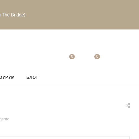
 The Bridge)
0
0
ОУРУМ
БЛОГ
rgento