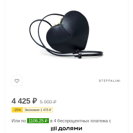
4 425
₽
5 900
₽
-
25
%
Экономия
1 475
₽
Или по
1106.25 ₽
в 4 беспроцентных платежа с