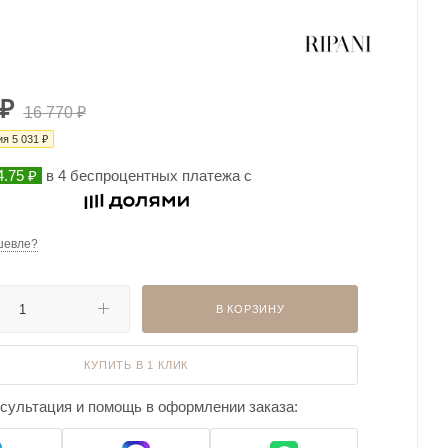
₽
16 770
₽
ия
5 031
₽
4.75 ₽
в 4 беспроцентных платежа с
шевле?
В КОРЗИНУ
КУПИТЬ В 1 КЛИК
сультация и помощь в оформлении заказа: