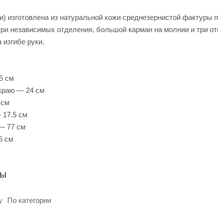
ни) изготовлена из натуральной кожи среднезернистой фактуры
три независимых отделения, большой карман на молнии и три от
а изгибе руки.
5 см
краю — 24 см
 см
 17.5 см
— 77 см
6 см
ры
у
По категории