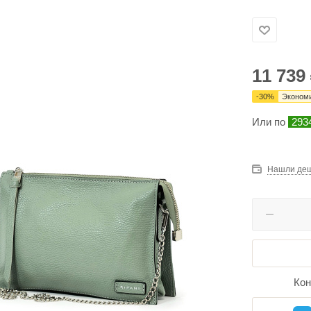
11 739
-
30
%
Эконом
Или по
293
Нашли де
Кон