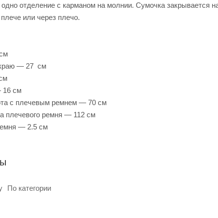
 одно отделение с карманом на молнии. Сумочка закрывается 
 плече или через плечо.
 см
 краю — 27 см
см
 16 см
та с плечевым ремнем — 70 см
а плечевого ремня — 112 см
емня — 2.5 см
ры
у
По категории