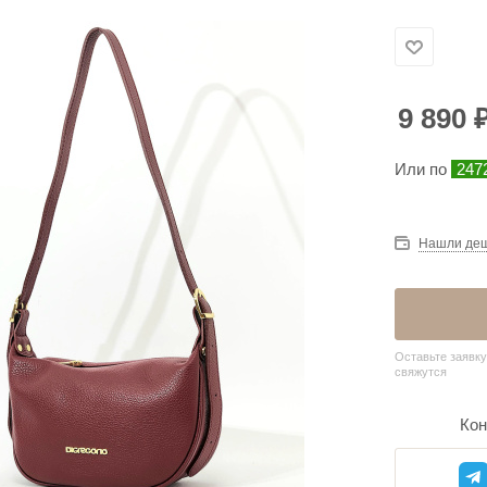
9 890
Или по
2472
Нашли де
Оставьте заявку
свяжутся
Кон