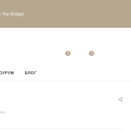
 The Bridge)
0
0
ОУРУМ
БЛОГ
 oro