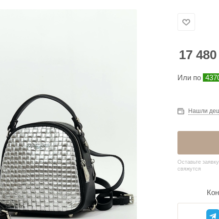
17 480
Или по
437
Нашли де
Оставьте заявку
свяжутся
Кон