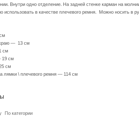
нии. Внутри одно отделение. На задней стенке карман на молни
 использовать в качестве плечевого ремня. Можно носить в руке
 см
 краю — 13 см
1 см
 19 см
25 см
 лямки \ плечевого ремня — 114 см
ры
у
По категории