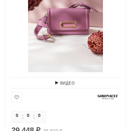
ВИДЕО
0
0
0
0
29 448
₽