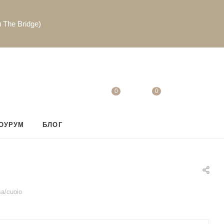
 The Bridge)
0
0
ОУРУМ
БЛОГ
sa/cuoio