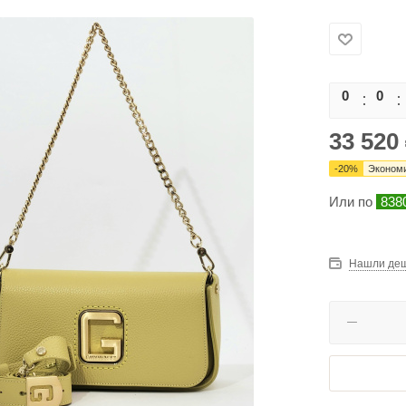
0
0
33 520
-
20
%
Эконом
Или по
838
Нашли де