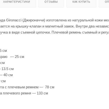
ХАРАКТЕРИСТИКИ
ОТЗЫВЫ
КАК КУПИТЬ
ОП
да Gironacci (Джироначчи) изготовлена из натуральной кожи м
ается на крышку-клапан и магнитный замок. Внутри два незави
учка в виде съемной цепочки. Плечевой ремень съемный и регул
5 см
 краю — 25 см
 см
 13.5 см
— 40 см
 см
та с плечевым ремнем — 78 см
а плечевого ремня — 133 см