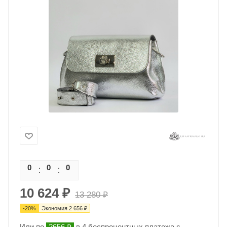
0
0
0
0
10 624
₽
13 280
₽
-
20
%
Экономия
2 656
₽
Или по
2656 ₽
в 4 беспроцентных платежа с