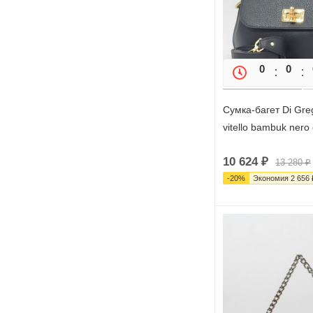
0
0
Сумка-багет Di Gre
vitello bambuk nero
10 624
₽
13 280
₽
-
20
%
Экономия
2 656