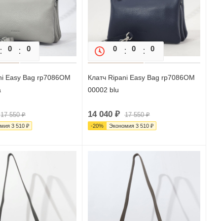
0
0
0
0
0
0
0
ni Easy Bag rp7086OM
Клатч Ripani Easy Bag rp7086OM
a
00002 blu
14 040
₽
17 550
₽
17 550
₽
омия
3 510
₽
-
20
%
Экономия
3 510
₽