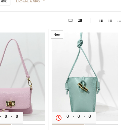
тиля
Показать еще
New
0
0
0
0
0
0
0