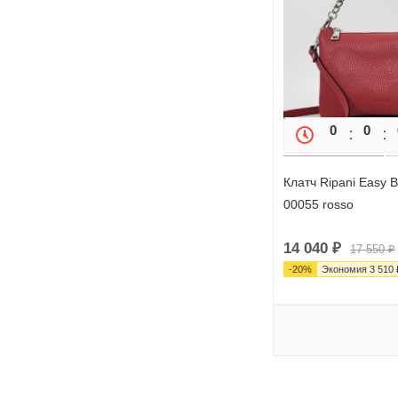
0
0
Клатч Ripani Easy
00055 rosso
14 040
₽
17 550
₽
-
20
%
Экономия
3 510