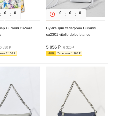
0
0
0
0
0
0
0
ер Curanni cu2443
Сумка для телефона Curanni
o
cu2301 vitello dolce bianco
5 056
₽
0 830
₽
6 320
₽
омия
2 166
₽
-
20
%
Экономия
1 264
₽