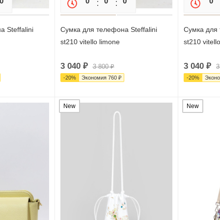
0
0
0
0
0
0
0
 Steffalini
Сумка для телефона Steffalini
Сумка для 
st210 vitello limone
st210 vitell
3 040
₽
3 040
₽
3 800
₽
3
-
20
%
Экономия
760
₽
-
20
%
Экон
New
New