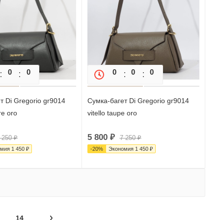
0
0
0
0
0
0
0
т Di Gregorio gr9014
Сумка-багет Di Gregorio gr9014
re oro
vitello taupe oro
5 800
₽
 250
₽
7 250
₽
омия
1 450
₽
-
20
%
Экономия
1 450
₽
14