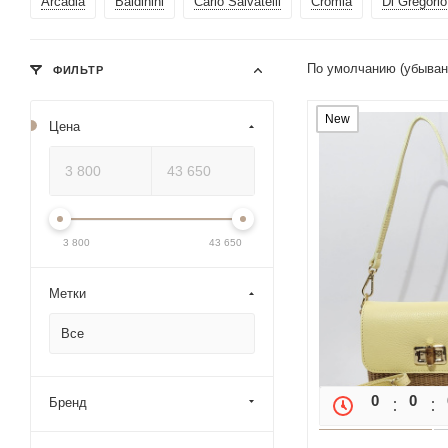
Arcadia
Baldinini
Carlo Salvatelli
Cromia
Di Gregorio
По умолчанию (убыва
ФИЛЬТР
New
Цена
3 800
43 650
Метки
Все
0
0
Бренд