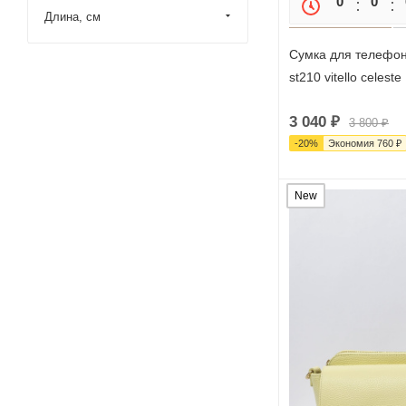
0
0
Длина, см
Сумка для телефона
st210 vitello celeste
3 040
₽
3 800
₽
-
20
%
Экономия
760
₽
New