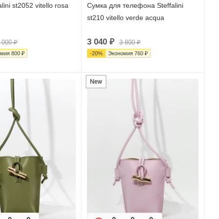
lini st2052 vitello rosa
Сумка для телефона Steffalini
st210 vitello verde acqua
3 040
₽
 000
₽
3 800
₽
омия
800
₽
-
20
%
Экономия
760
₽
New