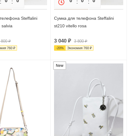
0
0
0
0
0
0
0
телефона Steffalini
Сумка для телефона Steffalini
o salvia
st210 vitello rosa
3 040
₽
 800
₽
3 800
₽
омия
760
₽
-
20
%
Экономия
760
₽
New