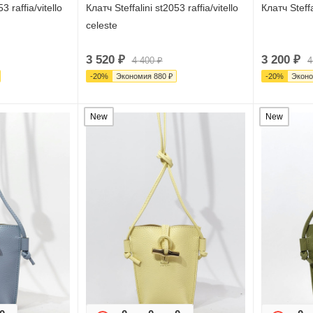
3 raffia/vitello
Клатч Steffalini st2053 raffia/vitello
Клатч Steffa
celeste
3 520
₽
3 200
₽
4 400
₽
4
-
20
%
Экономия
880
₽
-
20
%
Экон
New
New