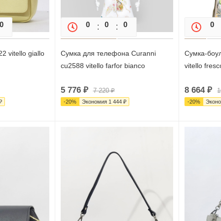
0
0
0
0
0
0
0
2 vitello giallo
Сумка для телефона Curanni
Сумка-боул
cu2588 vitello farfor bianco
vitello fresc
5 776
₽
8 664
₽
7 220
₽
1
₽
-
20
%
Экономия
1 444
₽
-
20
%
Экон