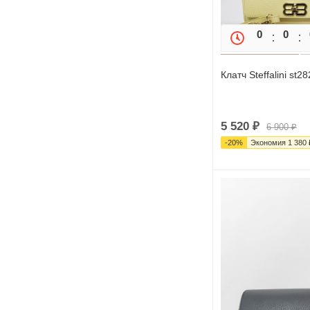
0
0
Клатч Steffalini st282
5 520
₽
6 900
₽
-
20
%
Экономия
1 380