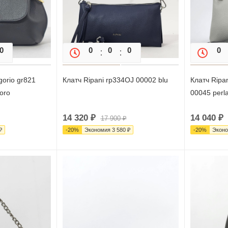
0
0
0
0
0
0
0
gorio gr821
Клатч Ripani rp334OJ 00002 blu
Клатч Ripa
 oro
00045 perl
14 320
₽
14 040
₽
17 900
₽
₽
-
20
%
Экономия
3 580
₽
-
20
%
Экон