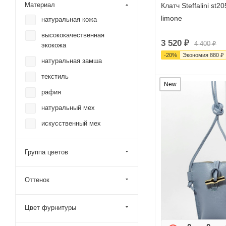
Материал
Клатч Steffalini st205
limone
натуральная кожа
высококачественная
3 520
₽
4 400
₽
экокожа
-
20
%
Экономия
880
₽
натуральная замша
текстиль
New
рафия
натуральный мех
искусственный мех
Группа цветов
Оттенок
Цвет фурнитуры