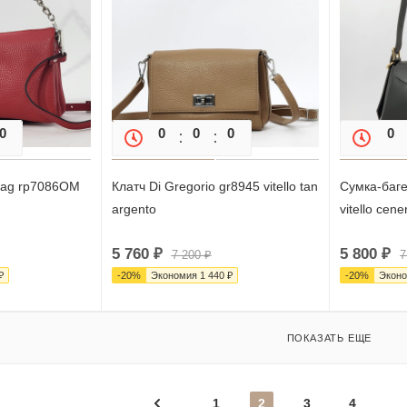
0
0
0
0
0
0
0
 Bag rp7086OM
Клатч Di Gregorio gr8945 vitello tan
Сумка-баге
argento
vitello cene
5 760
₽
5 800
₽
7 200
₽
7
₽
-
20
%
Экономия
1 440
₽
-
20
%
Экон
ПОКАЗАТЬ ЕЩЕ
1
2
3
4