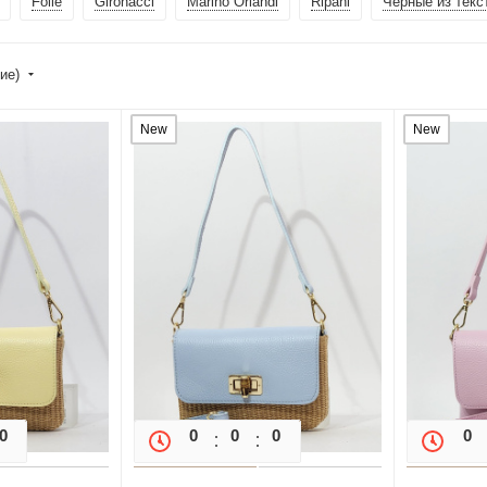
Folle
Gironacci
Marino Orlandi
Ripani
Черные из текс
ние)
New
New
0
0
0
0
0
0
0