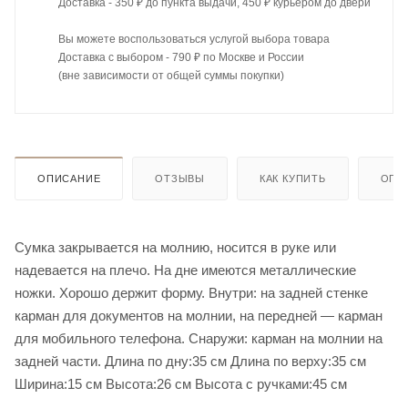
Доставка - 350 ₽ до пункта выдачи, 450 ₽ курьером до двери
Вы можете воспользоваться услугой выбора товара
Доставка с выбором - 790 ₽ по Москве и России
(вне зависимости от общей суммы покупки)
ОПИСАНИЕ
ОТЗЫВЫ
КАК КУПИТЬ
ОПЛ
Сумка закрывается на молнию, носится в руке или
надевается на плечо. На дне имеются металлические
ножки. Хорошо держит форму. Внутри: на задней стенке
карман для документов на молнии, на передней — карман
для мобильного телефона. Снаружи: карман на молнии на
задней части. Длина по дну:35 cм Длина по верху:35 cм
Ширина:15 см Высота:26 см Высота с ручками:45 см