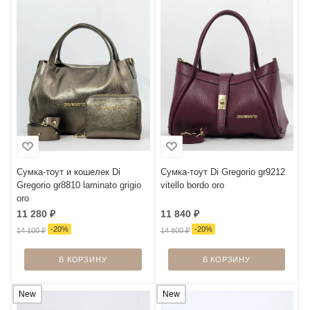
Сумка-тоут и кошелек Di
Сумка-тоут Di Gregorio gr9212
Gregorio gr8810 laminato grigio
vitello bordo oro
oro
11 280
₽
11 840
₽
-
20
%
-
20
%
14 100
₽
14 800
₽
В КОРЗИНУ
В КОРЗИНУ
New
New