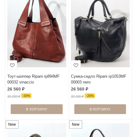
Тоут-шоппер Ripani rp894MF
Сумка-седло Ripani rp1053MF
00032 vinaccio
00003 nero
26 560
₽
26 560
₽
-
20
%
-
20
%
33 200
₽
33 200
₽
В КОРЗИНУ
В КОРЗИНУ
New
New