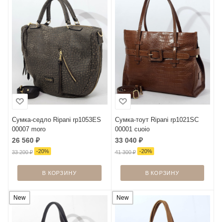
Сумка-седло Ripani rp1053ES
Сумка-тоут Ripani rp1021SC
00007 moro
00001 cuoio
26 560
₽
33 040
₽
-
20
%
-
20
%
33 200
₽
41 300
₽
В КОРЗИНУ
В КОРЗИНУ
New
New