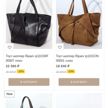
Тоут-шоппер Ripani rp1101MF
Тоут-шоппер Ripani rp1101ON
00007 moro
00001 cuoio
22 560
₽
18 640
₽
-
20
%
-
20
%
28 200
₽
23 300
₽
В КОРЗИНУ
В КОРЗИНУ
New