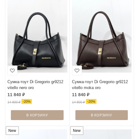
Сумка-тоут Di Gregorio gr9212
Сумка-тоут Di Gregorio gr9212
vitello nero oro
vitello moka oro
11 840
₽
11 840
₽
-
20
%
-
20
%
14 800
₽
14 800
₽
В КОРЗИНУ
В КОРЗИНУ
New
New