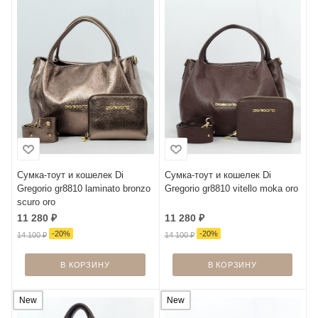
Сумка-тоут и кошелек Di
Сумка-тоут и кошелек Di
Gregorio gr8810 laminato bronzo
Gregorio gr8810 vitello moka oro
scuro oro
11 280
₽
11 280
₽
-
20
%
-
20
%
14 100
₽
14 100
₽
В КОРЗИНУ
В КОРЗИНУ
New
New