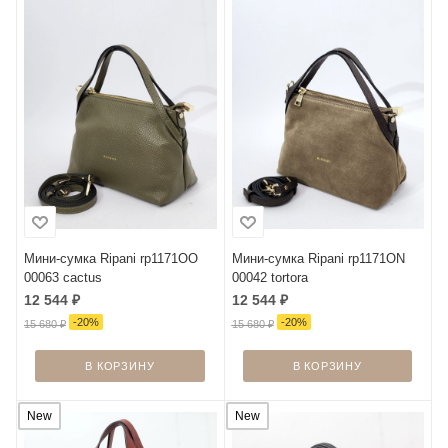
Мини-сумка Ripani rp1171OO
Мини-сумка Ripani rp1171ON
00063 cactus
00042 tortora
12 544
₽
12 544
₽
-
20
%
-
20
%
15 680
₽
15 680
₽
В КОРЗИНУ
В КОРЗИНУ
New
New