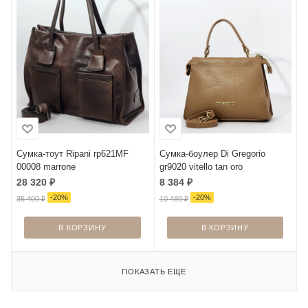
Сумка-тоут Ripani rp621MF
Сумка-боулер Di Gregorio
00008 marrone
gr9020 vitello tan oro
28 320
₽
8 384
₽
-
20
%
-
20
%
35 400
₽
10 480
₽
В КОРЗИНУ
В КОРЗИНУ
ПОКАЗАТЬ ЕЩЕ