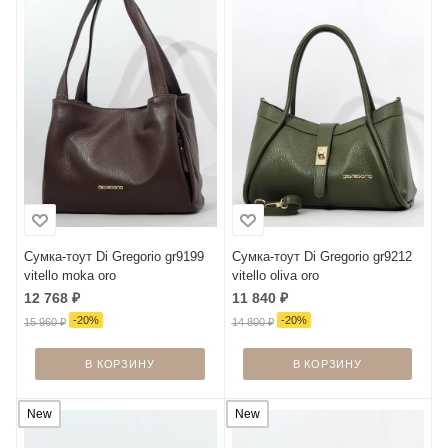
Сумка-тоут Di Gregorio gr9199
Сумка-тоут Di Gregorio gr9212
vitello moka oro
vitello oliva oro
12 768
₽
11 840
₽
-
20
%
-
20
%
15 960
₽
14 800
₽
В КОРЗИНУ
В КОРЗИНУ
New
New