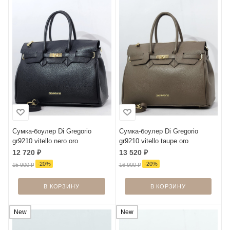
Сумка-боулер Di Gregorio
Сумка-боулер Di Gregorio
gr9210 vitello nero oro
gr9210 vitello taupe oro
12 720
₽
13 520
₽
-
20
%
-
20
%
15 900
₽
16 900
₽
В КОРЗИНУ
В КОРЗИНУ
New
New