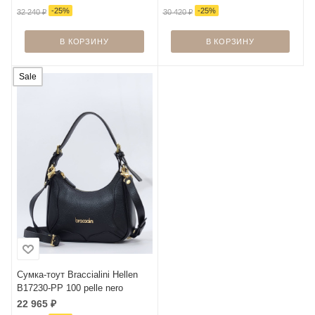
-
25
%
-
25
%
32 240
₽
30 420
₽
В КОРЗИНУ
В КОРЗИНУ
Sale
Сумка-тоут Braccialini Hellen
B17230-PP 100 pelle nero
22 965
₽