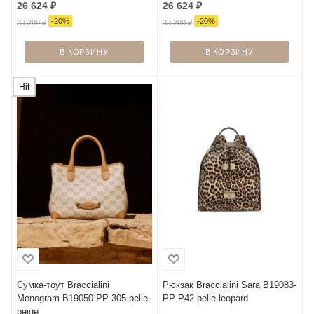
26 624
₽
26 624
₽
-
20
%
-
20
%
33 280
₽
33 280
₽
В КОРЗИНУ
В КОРЗИНУ
Hit
Сумка-тоут Braccialini
Рюкзак Braccialini Sara B19083-
Monogram B19050-PP 305 pelle
PP P42 pelle leopard
beige