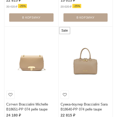
22 815
₽
15 015
₽
-
25
%
-
25
%
30 420
₽
20 020
₽
В КОРЗИНУ
В КОРЗИНУ
Sale
Сэтчел Braccialini Michelle
Сумка-боулер Braccialini Sara
B18651-PP 074 pelle taupe
B18640-PP 074 pelle taupe
24 180
₽
22 815
₽