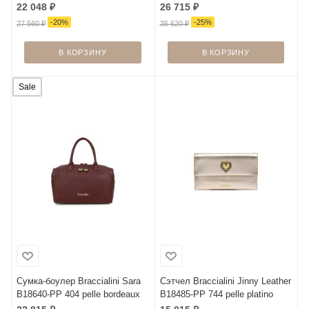
22 048
₽
26 715
₽
-
20
%
-
25
%
27 560
₽
35 620
₽
В КОРЗИНУ
В КОРЗИНУ
Sale
Сумка-боулер Braccialini Sara
Сэтчел Braccialini Jinny Leather
B18640-PP 404 pelle bordeaux
B18485-PP 744 pelle platino