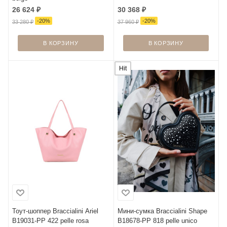
26 624
₽
30 368
₽
-
20
%
-
20
%
33 280
₽
37 960
₽
В КОРЗИНУ
В КОРЗИНУ
Hit
Тоут-шоппер Braccialini Ariel
Мини-сумка Braccialini Shape
B19031-PP 422 pelle rosa
B18678-PP 818 pelle unico