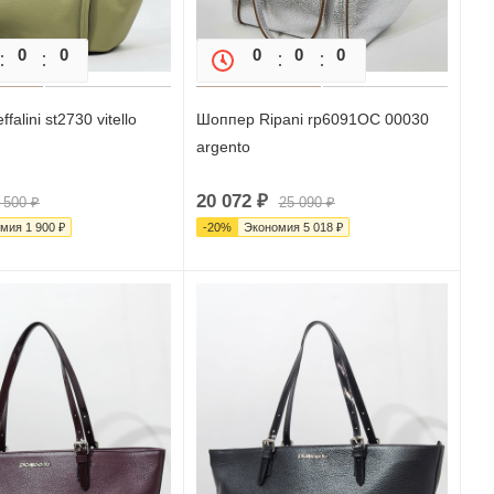
0
0
0
0
0
0
0
falini st2730 vitello
Шоппер Ripani rp6091OC 00030
argento
20 072
₽
 500
₽
25 090
₽
омия
1 900
₽
-
20
%
Экономия
5 018
₽