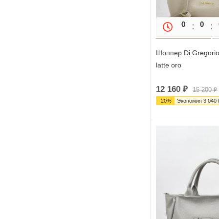
0
0
Шоппер Di Gregorio 
latte oro
12 160
₽
15 200
₽
-
20
%
Экономия
3 040