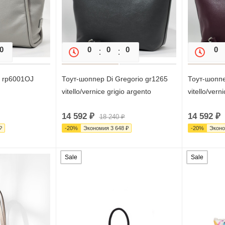
0
0
0
0
0
0
0
i rp6001OJ
Тоут-шоппер Di Gregorio gr1265
Тоут-шоппе
vitello/vernice grigio argento
vitello/ver
14 592
₽
14 592
₽
18 240
₽
₽
-
20
%
Экономия
3 648
₽
-
20
%
Экон
Sale
Sale