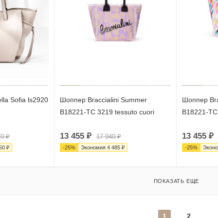
lla Sofia ls2920
Шоппер Braccialini Summer
Шоппер Bra
B18221-TC 3219 tessuto cuori
B18221-TC 
13 455
₽
13 455
₽
70
₽
17 940
₽
50
₽
-
25
%
Экономия
4 485
₽
-
25
%
Экон
ПОКАЗАТЬ ЕЩЕ
1
2