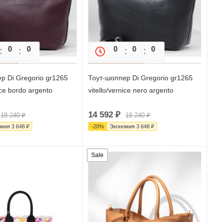
0
0
0
0
0
0
0
р Di Gregorio gr1265
Тоут-шоппер Di Gregorio gr1265
nice bordo argento
vitello/vernice nero argento
14 592
₽
18 240
₽
18 240
₽
омия
3 648
₽
-
20
%
Экономия
3 648
₽
Sale