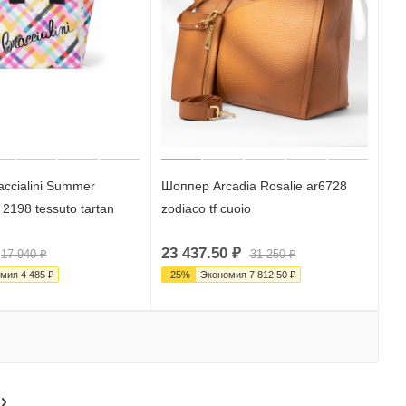
ccialini Summer
Шоппер Arcadia Rosalie ar6728
2198 tessuto tartan
zodiaco tf cuoio
23 437.50
₽
17 940
₽
31 250
₽
омия
4 485
₽
-
25
%
Экономия
7 812.50
₽