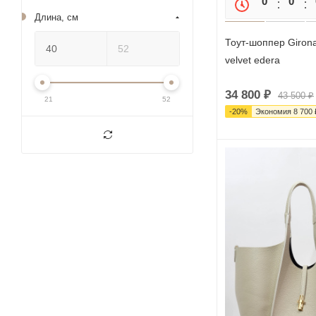
0
0
Длина, см
Тоут-шоппер Girona
velvet edera
34 800
₽
43 500
₽
21
52
-
20
%
Экономия
8 700