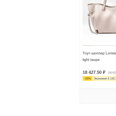
Тоут-шоппер Loriste
light taupe
18 427.50
₽
24 5
-
25
%
Экономия
6 142.