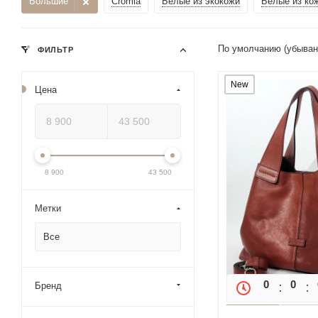
Большие
Cromia
Белые из экокожи
Белые из ко
По умолчанию (убыва
ФИЛЬТР
New
Цена
8 900
43 500
Метки
Все
0
0
Бренд