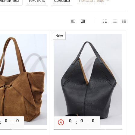
льный мех
Текстиль
Соломка
Показать еще
New
0
0
0
0
0
0
0