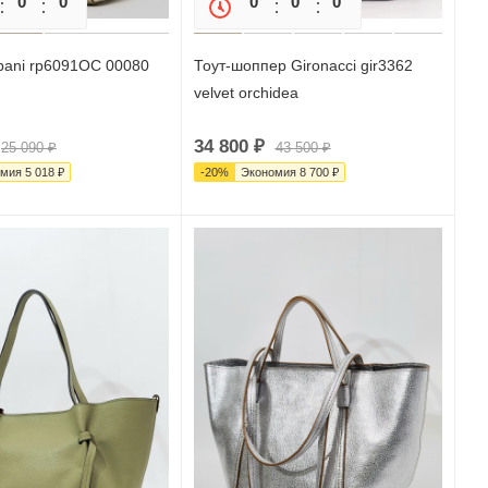
0
0
0
0
0
0
0
pani rp6091OC 00080
Тоут-шоппер Gironacci gir3362
velvet orchidea
34 800
₽
25 090
₽
43 500
₽
омия
5 018
₽
-
20
%
Экономия
8 700
₽