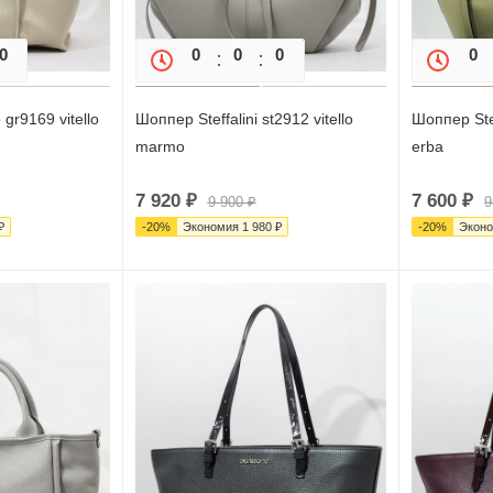
0
0
0
0
0
0
0
gr9169 vitello
Шоппер Steffalini st2912 vitello
Шоппер Stef
marmo
erba
7 920
₽
7 600
₽
9 900
₽
9
₽
-
20
%
Экономия
1 980
₽
-
20
%
Экон