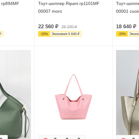
i rp894MF
Тоут-шоппер Ripani rp1101MF
Тоут-шоппе
00007 moro
00001 cuoi
22 560
₽
18 640
₽
28 200
₽
₽
-
20
%
Экономия
5 640
₽
-
20
%
Экон