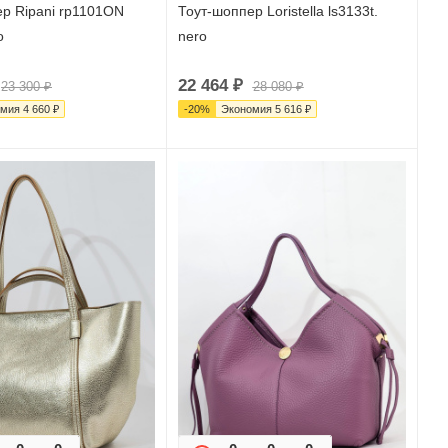
р Ripani rp1101ON
Тоут-шоппер Loristella ls3133t.
o
nero
22 464
₽
23 300
₽
28 080
₽
омия
4 660
₽
-
20
%
Экономия
5 616
₽