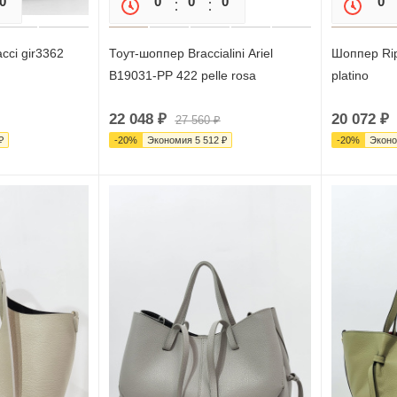
0
0
0
0
0
0
0
cci gir3362
Тоут-шоппер Braccialini Ariel
Шоппер Ri
B19031-PP 422 pelle rosa
platino
22 048
₽
20 072
₽
27 560
₽
₽
-
20
%
Экономия
5 512
₽
-
20
%
Экон