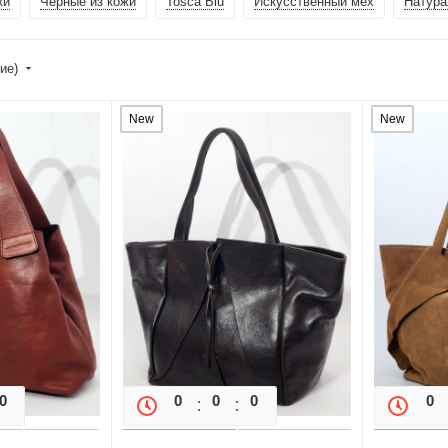
жи
Черные из кожи
Tosca Blu
Искусственный мех
Натура
ние)
New
New
0
0
0
0
0
0
0