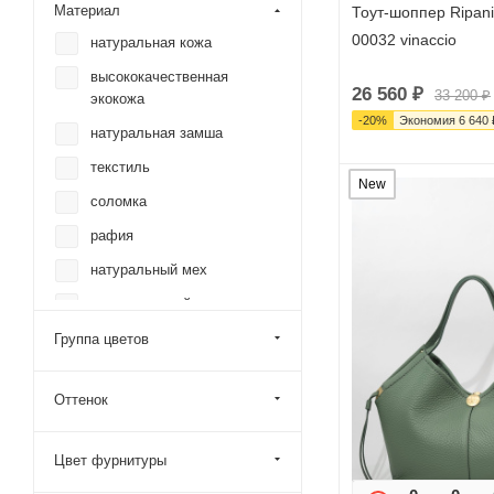
Материал
Тоут-шоппер Ripan
00032 vinaccio
натуральная кожа
высококачественная
26 560
₽
33 200
₽
экокожа
-
20
%
Экономия
6 640
натуральная замша
текстиль
New
соломка
рафия
натуральный мех
искусственный мех
Группа цветов
Оттенок
Цвет фурнитуры