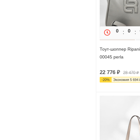
0
0
Тоут-шоппер Ripan
00045 perla
22 776
₽
28 470
₽
-
20
%
Экономия
5 694